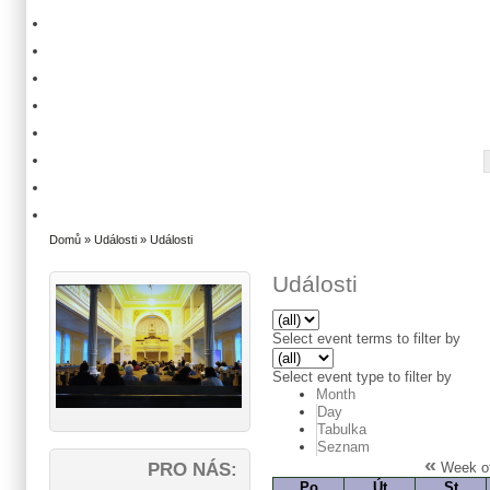
Domů
»
Události
» Události
Události
Select event terms to filter by
Select event type to filter by
Month
Day
Tabulka
Seznam
«
Week of
PRO NÁS:
Po
Út
St