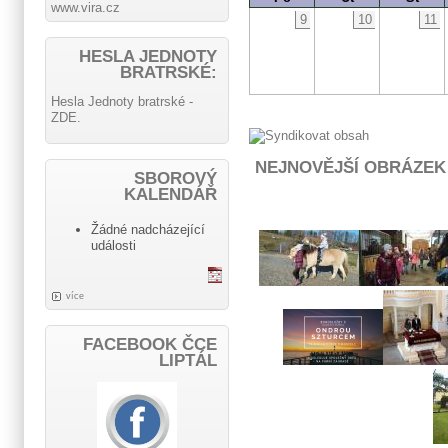
www.vira.cz
9
10
11
HESLA JEDNOTY
BRATRSKÉ:
Hesla Jednoty bratrské -
ZDE.
NEJNOVĚJŠÍ OBRÁZEK
SBOROVÝ
KALENDÁŘ
Žádné nadcházející
události
více
FACEBOOK ČCE
LIPTÁL