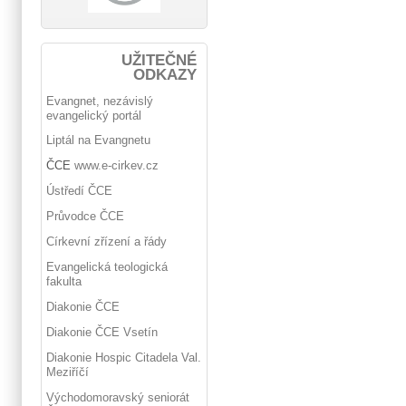
UŽITEČNÉ
ODKAZY
Evangnet, nezávislý
evangelický portál
Liptál na Evangnetu
ČCE
www.e-cirkev.cz
Ústředí ČCE
Průvodce ČCE
Církevní zřízení a řády
Evangelická teologická
fakulta
Diakonie ČCE
Diakonie ČCE Vsetín
Diakonie Hospic Citadela Val.
Meziříčí
Východomoravský seniorát