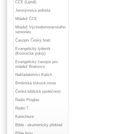
ČCE (Liptál)
Jeronýmova jednota
Mládež ČCE
Mládež Východomoravského
seniorátu
Časopis Český bratr
Evangelický týdeník
(Kostnické jiskry)
Evangelický časopis pro
mládež Bratrstvo
Nakladatelství Kalich
Brněnská tisková misie
Česká biblická společnost
Radio Proglas
Radio 7
Katecheze
Bible - ekumenický překlad
Bible hrou