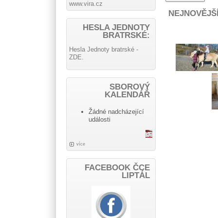
www.vira.cz
NEJNOVĚJŠ
HESLA JEDNOTY
BRATRSKÉ:
Hesla Jednoty bratrské -
ZDE.
SBOROVÝ
KALENDÁŘ
Žádné nadcházející
události
více
FACEBOOK ČCE
LIPTÁL