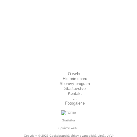
O webu
Historie sboru
Sborový program
Staršovstvo
Kontakt
...
Fotogalerie
Statistika
Správce webu
Copyright © 2026
Českobratrská církev evangelická Liptál
. JaVr