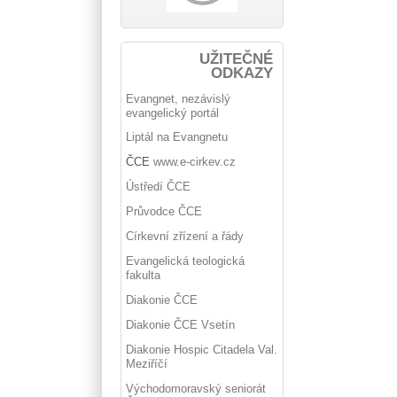
UŽITEČNÉ
ODKAZY
Evangnet, nezávislý
evangelický portál
Liptál na Evangnetu
ČCE
www.e-cirkev.cz
Ústředí ČCE
Průvodce ČCE
Církevní zřízení a řády
Evangelická teologická
fakulta
Diakonie ČCE
Diakonie ČCE Vsetín
Diakonie Hospic Citadela Val.
Meziříčí
Východomoravský seniorát