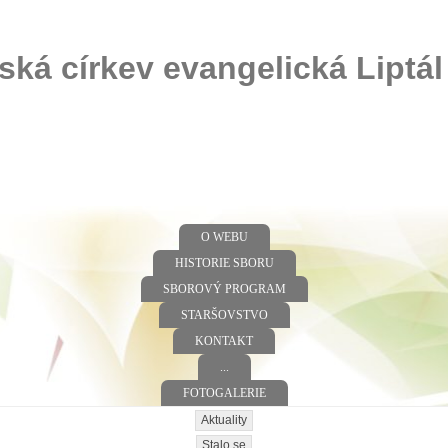
ská církev evangelická Liptál
O WEBU
HISTORIE SBORU
SBOROVÝ PROGRAM
STARŠOVSTVO
KONTAKT
...
FOTOGALERIE
Aktuality
Stalo se