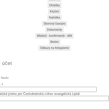
Ohlášky
Kázání
Nabídka
Sborový časopis
Dokumenty
Mládež - konfirmandi - děti
Beilen
Odkazy na fotogalerie
ý účet
 heslo
o:
*
elské jméno pro Českobratrská církev evangelická Liptál.