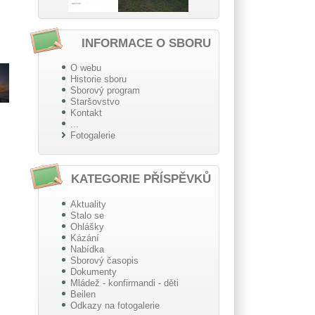
INFORMACE O SBORU
O webu
Historie sboru
Sborový program
Staršovstvo
Kontakt
...
Fotogalerie
KATEGORIE PŘÍSPĚVKŮ
Aktuality
Stalo se
Ohlášky
Kázání
Nabídka
Sborový časopis
Dokumenty
Mládež - konfirmandi - děti
Beilen
Odkazy na fotogalerie