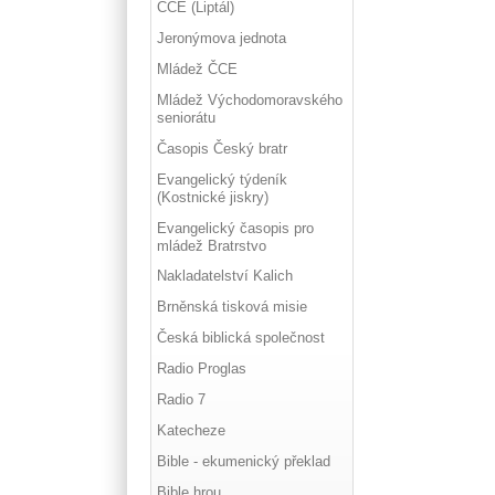
ČCE (Liptál)
Jeronýmova jednota
Mládež ČCE
Mládež Východomoravského
seniorátu
Časopis Český bratr
Evangelický týdeník
(Kostnické jiskry)
Evangelický časopis pro
mládež Bratrstvo
Nakladatelství Kalich
Brněnská tisková misie
Česká biblická společnost
Radio Proglas
Radio 7
Katecheze
Bible - ekumenický překlad
Bible hrou