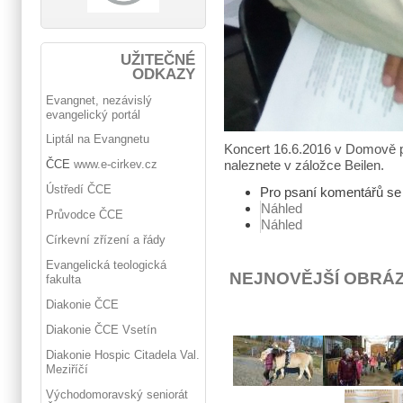
UŽITEČNÉ
ODKAZY
Evangnet, nezávislý
evangelický portál
Liptál na Evangnetu
Koncert 16.6.2016 v Domově p
naleznete v záložce Beilen.
ČCE
www.e-cirkev.cz
Ústředí ČCE
Pro psaní komentářů s
Náhled
Průvodce ČCE
Náhled
Církevní zřízení a řády
Evangelická teologická
NEJNOVĚJŠÍ OBRÁ
fakulta
Diakonie ČCE
Diakonie ČCE Vsetín
Diakonie Hospic Citadela Val.
Meziříčí
Východomoravský seniorát