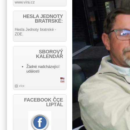
www.vira.cz
HESLA JEDNOTY
BRATRSKÉ:
Hesla Jednoty bratrské -
ZDE.
SBOROVÝ
KALENDÁŘ
Žádné nadcházející
události
více
FACEBOOK ČCE
LIPTÁL