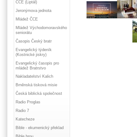
ČCE (Liptál)
Jeronýmova jednota
Mládež ČCE
Mládež Východomoravského
seniorátu
Časopis Český bratr
Evangelický týdeník
(Kostnické jiskry)
Evangelický časopis pro
mládež Bratrstvo
Nakladatelství Kalich
Brněnská tisková misie
Česká biblická společnost
Radio Proglas
Radio 7
Katecheze
Bible - ekumenický překlad
Bible hrou