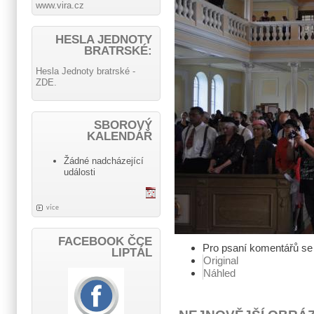
www.vira.cz
HESLA JEDNOTY
BRATRSKÉ:
Hesla Jednoty bratrské -
ZDE.
SBOROVÝ
KALENDÁŘ
Žádné nadcházející
události
více
FACEBOOK ČCE
Pro psaní komentářů s
LIPTÁL
Original
Náhled