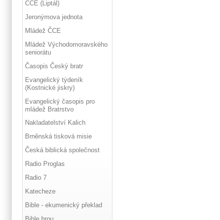
ČCE (Liptál)
Jeronýmova jednota
Mládež ČCE
Mládež Východomoravského
seniorátu
Časopis Český bratr
Evangelický týdeník
(Kostnické jiskry)
Evangelický časopis pro
mládež Bratrstvo
Nakladatelství Kalich
Brněnská tisková misie
Česká biblická společnost
Radio Proglas
Radio 7
Katecheze
Bible - ekumenický překlad
Bible hrou