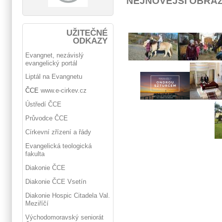
NEJNOVĚJŠÍ OBRÁ
UŽITEČNÉ
ODKAZY
Evangnet, nezávislý
evangelický portál
Liptál na Evangnetu
ČCE
www.e-cirkev.cz
Ústředí ČCE
Průvodce ČCE
Církevní zřízení a řády
Evangelická teologická
fakulta
Diakonie ČCE
Diakonie ČCE Vsetín
Diakonie Hospic Citadela Val.
Meziříčí
Východomoravský seniorát