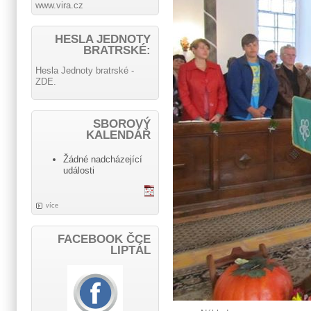
www.vira.cz
HESLA JEDNOTY
BRATRSKÉ:
Hesla Jednoty bratrské -
ZDE.
SBOROVÝ
KALENDÁŘ
Žádné nadcházející
události
více
FACEBOOK ČCE
LIPTÁL