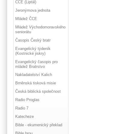
ČCE (Liptál)
Jeronýmova jednota
Mládež ČCE
Mládež Východomoravského
seniorátu
Časopis Český bratr
Evangelický týdeník
(Kostnické jiskry)
Evangelický časopis pro
mládež Bratrstvo
Nakladatelství Kalich
Brněnská tisková misie
Česká biblická společnost
Radio Proglas
Radio 7
Katecheze
Bible - ekumenický překlad
Bible hrou