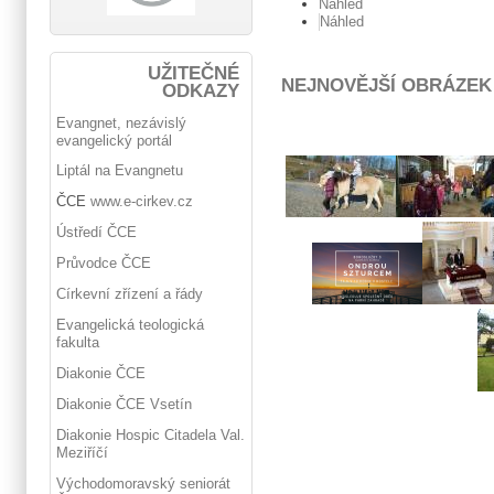
Náhled
Náhled
UŽITEČNÉ
NEJNOVĚJŠÍ OBRÁZEK
ODKAZY
Evangnet, nezávislý
evangelický portál
Liptál na Evangnetu
ČCE
www.e-cirkev.cz
Ústředí ČCE
Průvodce ČCE
Církevní zřízení a řády
Evangelická teologická
fakulta
Diakonie ČCE
Diakonie ČCE Vsetín
Diakonie Hospic Citadela Val.
Meziříčí
Východomoravský seniorát