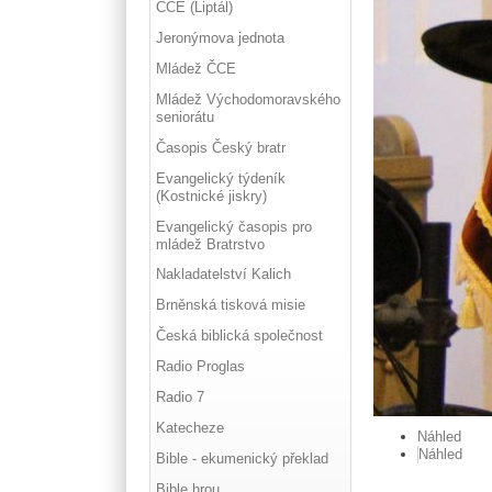
ČCE (Liptál)
Jeronýmova jednota
Mládež ČCE
Mládež Východomoravského
seniorátu
Časopis Český bratr
Evangelický týdeník
(Kostnické jiskry)
Evangelický časopis pro
mládež Bratrstvo
Nakladatelství Kalich
Brněnská tisková misie
Česká biblická společnost
Radio Proglas
Radio 7
Katecheze
Náhled
Náhled
Bible - ekumenický překlad
Bible hrou