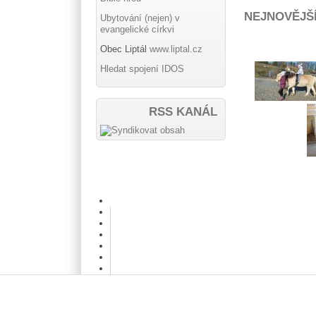
NEJNOVĚJŠ
Ubytování (nejen) v
evangelické církvi
Obec Liptál
www.liptal.cz
Hledat spojení IDOS
RSS KANÁL