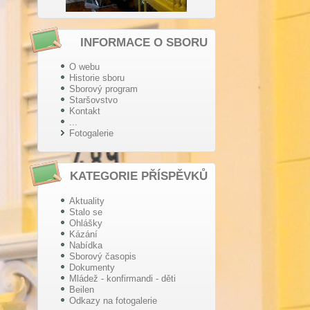
INFORMACE O SBORU
O webu
Historie sboru
Sborový program
Staršovstvo
Kontakt
...
Fotogalerie
KATEGORIE PŘÍSPĚVKŮ
Aktuality
Stalo se
Ohlášky
Kázání
Nabídka
Sborový časopis
Dokumenty
Mládež - konfirmandi - děti
Beilen
Odkazy na fotogalerie