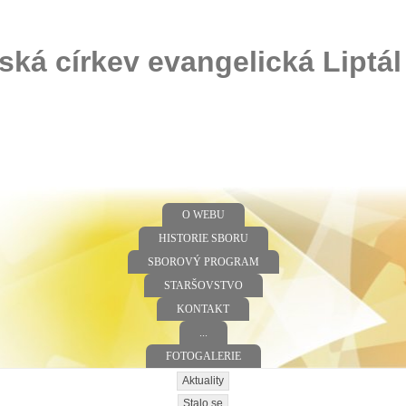
ská církev evangelická Liptál
O WEBU
HISTORIE SBORU
SBOROVÝ PROGRAM
STARŠOVSTVO
KONTAKT
...
FOTOGALERIE
Aktuality
Stalo se