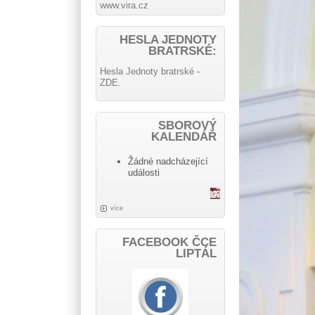
www.vira.cz
HESLA JEDNOTY
BRATRSKÉ:
Hesla Jednoty bratrské -
ZDE.
SBOROVÝ
KALENDÁŘ
Žádné nadcházející
události
více
FACEBOOK ČCE
LIPTÁL