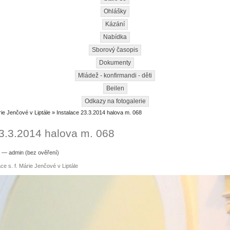
Ohlášky
Kázání
Nabídka
Sborový časopis
Dokumenty
Mládež - konfirmandi - děti
Beilen
Odkazy na fotogalerie
rie Jenčové v Liptále
» Instalace 23.3.2014 halova m. 068
23.3.2014 halova m. 068
8 — admin (bez ověření)
ce s. f. Márie Jenčové v Liptále