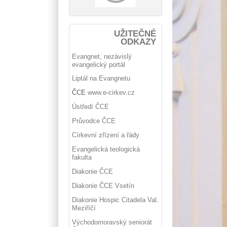
UŽITEČNÉ
ODKAZY
Evangnet, nezávislý
evangelický portál
Liptál na Evangnetu
ČCE
www.e-cirkev.cz
Ústředí ČCE
Průvodce ČCE
Církevní zřízení a řády
Evangelická teologická
fakulta
Diakonie ČCE
Diakonie ČCE Vsetín
Diakonie Hospic Citadela Val.
Meziříčí
Východomoravský seniorát