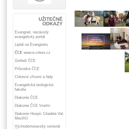
UŽITEČNÉ
ODKAZY
Evangnet, nezávislý
evangelický portál
Liptál na Evangnetu
ČCE
www.e-cirkev.cz
Ústředí ČCE
Průvodce ČCE
Církevní zřízení a řády
Evangelická teologická
fakulta
Diakonie ČCE
Diakonie ČCE Vsetín
Diakonie Hospic Citadela Val.
Meziříčí
Východomoravský seniorát