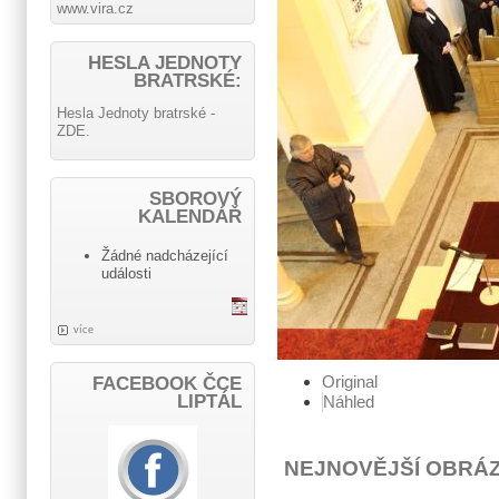
www.vira.cz
HESLA JEDNOTY
BRATRSKÉ:
Hesla Jednoty bratrské -
ZDE.
SBOROVÝ
KALENDÁŘ
Žádné nadcházející
události
více
Original
FACEBOOK ČCE
LIPTÁL
Náhled
NEJNOVĚJŠÍ OBRÁ