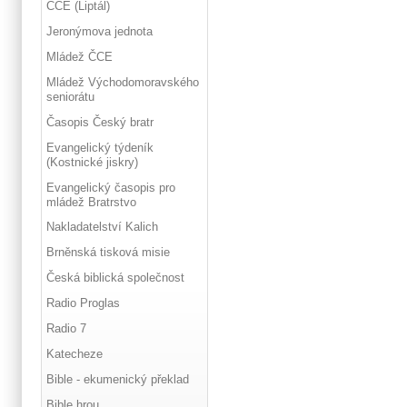
ČCE (Liptál)
Jeronýmova jednota
Mládež ČCE
Mládež Východomoravského
seniorátu
Časopis Český bratr
Evangelický týdeník
(Kostnické jiskry)
Evangelický časopis pro
mládež Bratrstvo
Nakladatelství Kalich
Brněnská tisková misie
Česká biblická společnost
Radio Proglas
Radio 7
Katecheze
Bible - ekumenický překlad
Bible hrou