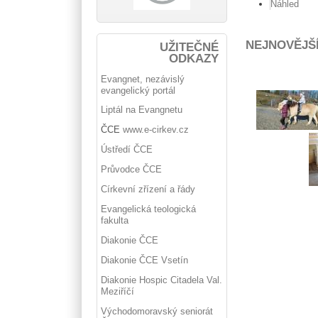
Náhled
NEJNOVĚJŠ
UŽITEČNÉ
ODKAZY
Evangnet, nezávislý
evangelický portál
Liptál na Evangnetu
ČCE
www.e-cirkev.cz
Ústředí ČCE
Průvodce ČCE
Církevní zřízení a řády
Evangelická teologická
fakulta
Diakonie ČCE
Diakonie ČCE Vsetín
Diakonie Hospic Citadela Val.
Meziříčí
Východomoravský seniorát