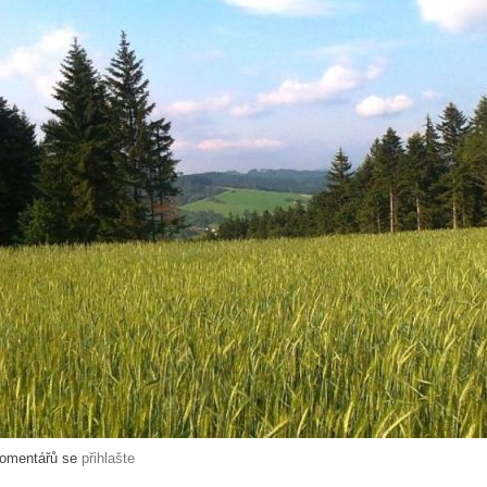
komentářů se
přihlašte