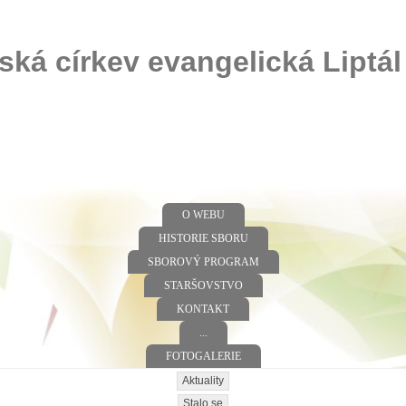
ská církev evangelická Liptál
O WEBU
HISTORIE SBORU
SBOROVÝ PROGRAM
STARŠOVSTVO
KONTAKT
...
FOTOGALERIE
Aktuality
Stalo se