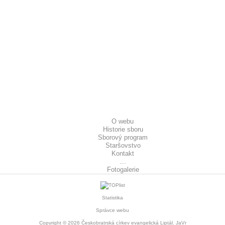
O webu
Historie sboru
Sborový program
Staršovstvo
Kontakt
...
Fotogalerie
Statistika
Správce webu
Copyright © 2026
Českobratrská církev evangelická Liptál
. JaVr