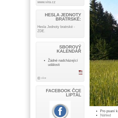
www.vira.cz
HESLA JEDNOTY
BRATRSKÉ:
Hesla Jednoty bratrské -
ZDE.
SBOROVÝ
KALENDÁŘ
Žádné nadcházející
události
více
FACEBOOK ČCE
LIPTÁL
Pro psaní 
Náhled