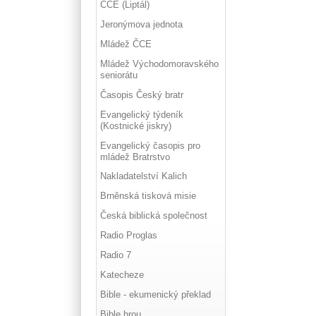
ČCE (Liptál)
Jeronýmova jednota
Mládež ČCE
Mládež Východomoravského
seniorátu
Časopis Český bratr
Evangelický týdeník
(Kostnické jiskry)
Evangelický časopis pro
mládež Bratrstvo
Nakladatelství Kalich
Brněnská tisková misie
Česká biblická společnost
Radio Proglas
Radio 7
Katecheze
Bible - ekumenický překlad
Bible hrou