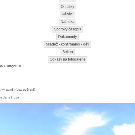
Ohlášky
Kázání
Nabídka
Sborový časopis
Dokumenty
Mládež - konfirmandi - děti
Beilen
Odkazy na fotogalerie
sa
» Image010
2 — admin (bez ověření)
ce Jana Husa