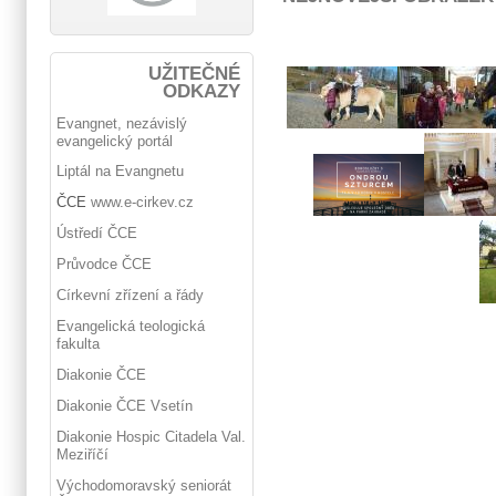
UŽITEČNÉ
ODKAZY
Evangnet, nezávislý
evangelický portál
Liptál na Evangnetu
ČCE
www.e-cirkev.cz
Ústředí ČCE
Průvodce ČCE
Církevní zřízení a řády
Evangelická teologická
fakulta
Diakonie ČCE
Diakonie ČCE Vsetín
Diakonie Hospic Citadela Val.
Meziříčí
Východomoravský seniorát