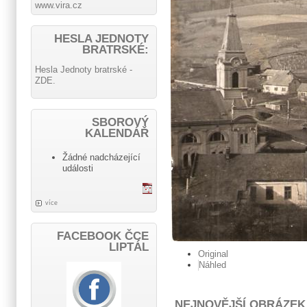
www.vira.cz
HESLA JEDNOTY
BRATRSKÉ:
Hesla Jednoty bratrské -
ZDE.
SBOROVÝ
KALENDÁŘ
Žádné nadcházející
události
více
FACEBOOK ČCE
LIPTÁL
Original
Náhled
NEJNOVĚJŠÍ OBRÁZEK