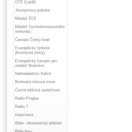
ČCE (Liptál)
Jeronýmova jednota
Mládež ČCE
Mládež Východomoravského
seniorátu
Časopis Český bratr
Evangelický týdeník
(Kostnické jiskry)
Evangelický časopis pro
mládež Bratrstvo
Nakladatelství Kalich
Brněnská tisková misie
Česká biblická společnost
Radio Proglas
Radio 7
Katecheze
Bible - ekumenický překlad
Bible hrou