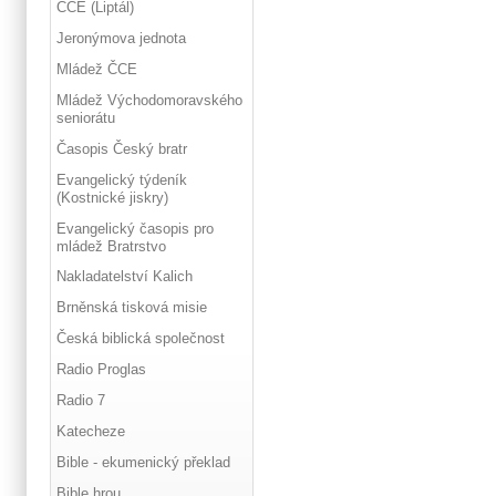
ČCE (Liptál)
Jeronýmova jednota
Mládež ČCE
Mládež Východomoravského
seniorátu
Časopis Český bratr
Evangelický týdeník
(Kostnické jiskry)
Evangelický časopis pro
mládež Bratrstvo
Nakladatelství Kalich
Brněnská tisková misie
Česká biblická společnost
Radio Proglas
Radio 7
Katecheze
Bible - ekumenický překlad
Bible hrou