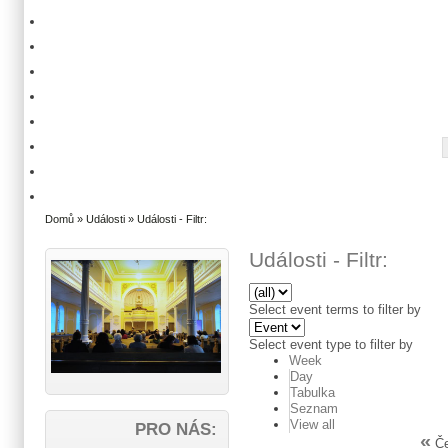
Domů
»
Události
» Události - Filtr:
Události - Filtr:
Select event terms to filter by
Select event type to filter by
Week
Day
Tabulka
Seznam
View all
PRO NÁS:
«
Če