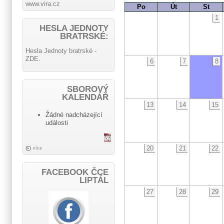
www.vira.cz
Po
Út
St
1
HESLA JEDNOTY
BRATRSKÉ:
Hesla Jednoty bratrské -
ZDE.
6
7
8
SBOROVÝ
KALENDÁŘ
13
14
15
Žádné nadcházející
události
20
21
22
více
FACEBOOK ČCE
LIPTÁL
27
28
29