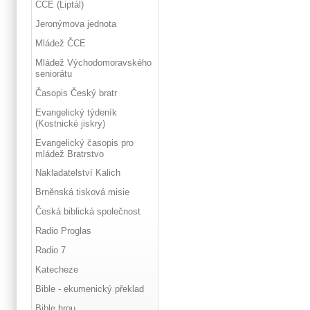
ČCE (Liptál)
Jeronýmova jednota
Mládež ČCE
Mládež Východomoravského
seniorátu
Časopis Český bratr
Evangelický týdeník
(Kostnické jiskry)
Evangelický časopis pro
mládež Bratrstvo
Nakladatelství Kalich
Brněnská tisková misie
Česká biblická společnost
Radio Proglas
Radio 7
Katecheze
Bible - ekumenický překlad
Bible hrou