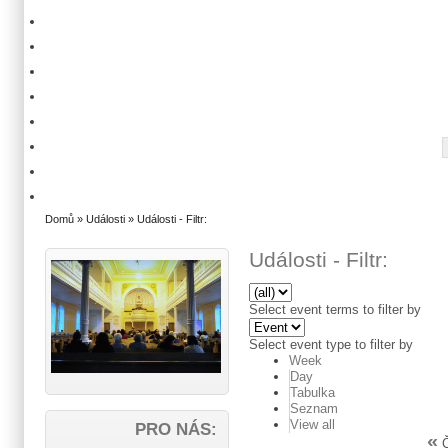
Domů
»
Události
» Události - Filtr:
Události - Filtr:
Select event terms to filter by
Select event type to filter by
Week
Day
Tabulka
Seznam
View all
PRO NÁS:
«
Č