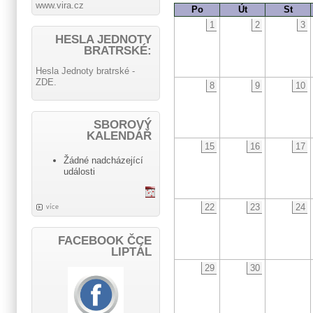
www.vira.cz
Po
Út
St
1
2
3
HESLA JEDNOTY
BRATRSKÉ:
Hesla Jednoty bratrské -
ZDE.
8
9
10
SBOROVÝ
KALENDÁŘ
15
16
17
Žádné nadcházející
události
22
23
24
více
FACEBOOK ČCE
LIPTÁL
29
30