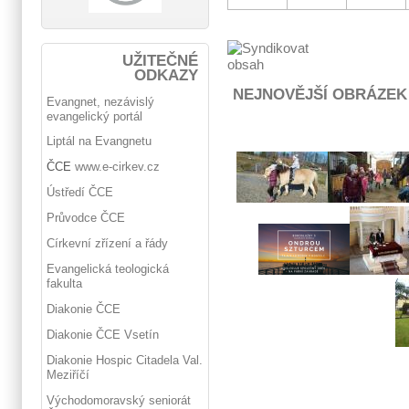
UŽITEČNÉ
ODKAZY
NEJNOVĚJŠÍ OBRÁZEK
Evangnet, nezávislý
evangelický portál
Liptál na Evangnetu
ČCE
www.e-cirkev.cz
Ústředí ČCE
Průvodce ČCE
Církevní zřízení a řády
Evangelická teologická
fakulta
Diakonie ČCE
Diakonie ČCE Vsetín
Diakonie Hospic Citadela Val.
Meziříčí
Východomoravský seniorát