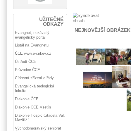
UŽITEČNÉ
ODKAZY
NEJNOVĚJŠÍ OBRÁZEK
Evangnet, nezávislý
evangelický portál
Liptál na Evangnetu
ČCE
www.e-cirkev.cz
Ústředí ČCE
Průvodce ČCE
Církevní zřízení a řády
Evangelická teologická
fakulta
Diakonie ČCE
Diakonie ČCE Vsetín
Diakonie Hospic Citadela Val.
Meziříčí
Východomoravský seniorát