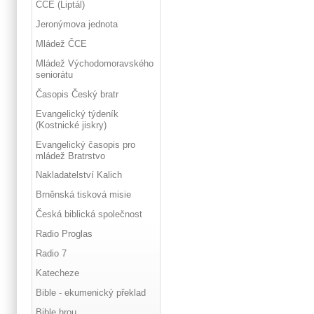
ČCE (Liptál)
Jeronýmova jednota
Mládež ČCE
Mládež Východomoravského
seniorátu
Časopis Český bratr
Evangelický týdeník
(Kostnické jiskry)
Evangelický časopis pro
mládež Bratrstvo
Nakladatelství Kalich
Brněnská tisková misie
Česká biblická společnost
Radio Proglas
Radio 7
Katecheze
Bible - ekumenický překlad
Bible hrou