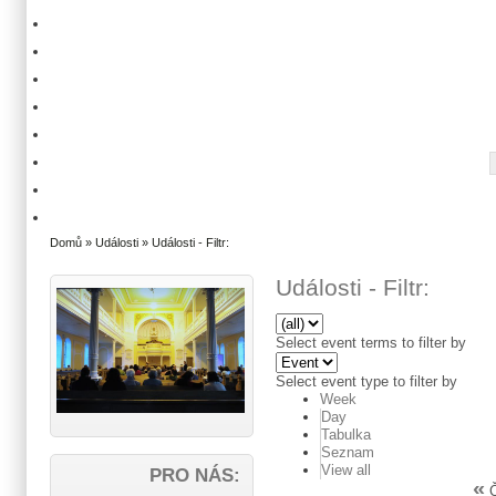
Domů
»
Události
» Události - Filtr:
Události - Filtr:
Select event terms to filter by
Select event type to filter by
Week
Day
Tabulka
Seznam
View all
PRO NÁS:
«
Č