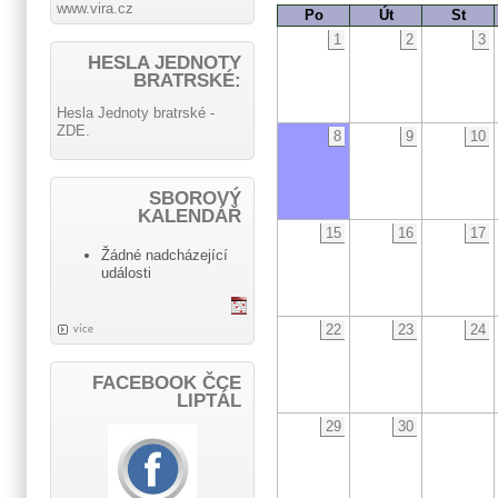
www.vira.cz
Po
Út
St
1
2
3
HESLA JEDNOTY
BRATRSKÉ:
Hesla Jednoty bratrské -
ZDE.
8
9
10
SBOROVÝ
KALENDÁŘ
15
16
17
Žádné nadcházející
události
22
23
24
více
FACEBOOK ČCE
LIPTÁL
29
30