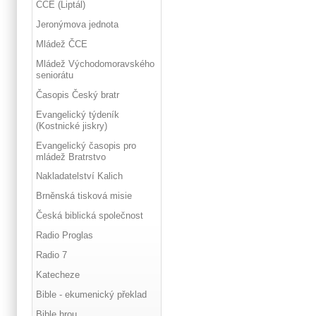
ČCE (Liptál)
Jeronýmova jednota
Mládež ČCE
Mládež Východomoravského
seniorátu
Časopis Český bratr
Evangelický týdeník
(Kostnické jiskry)
Evangelický časopis pro
mládež Bratrstvo
Nakladatelství Kalich
Brněnská tisková misie
Česká biblická společnost
Radio Proglas
Radio 7
Katecheze
Bible - ekumenický překlad
Bible hrou