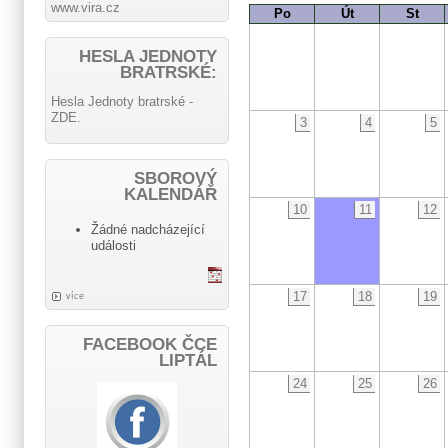
www.vira.cz
Po
Út
St
HESLA JEDNOTY
BRATRSKÉ:
Hesla Jednoty bratrské -
ZDE.
3
4
5
SBOROVÝ
KALENDÁŘ
10
11
12
Žádné nadcházející
události
17
18
19
více
FACEBOOK ČCE
LIPTÁL
24
25
26