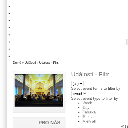
Domů
»
Události
» Události - Filtr:
Události - Filtr:
Select event terms to filter by
Select event type to filter by
Week
Day
Tabulka
Seznam
View all
PRO NÁS:
«
Li