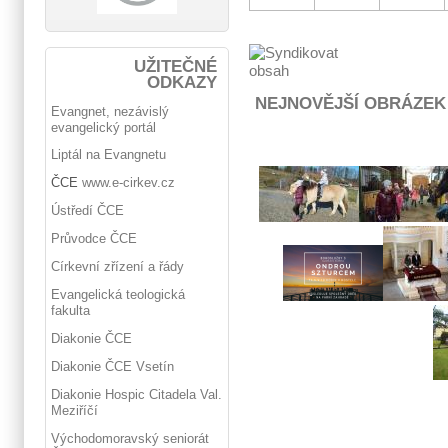
UŽITEČNÉ
ODKAZY
NEJNOVĚJŠÍ OBRÁZEK
Evangnet, nezávislý
evangelický portál
Liptál na Evangnetu
ČCE
www.e-cirkev.cz
Ústředí ČCE
Průvodce ČCE
Církevní zřízení a řády
Evangelická teologická
fakulta
Diakonie ČCE
Diakonie ČCE Vsetín
Diakonie Hospic Citadela Val.
Meziříčí
Východomoravský seniorát