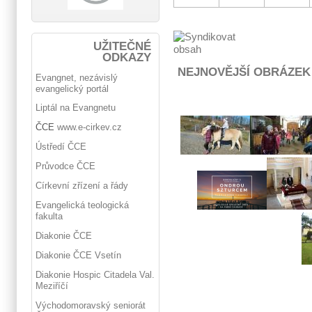
UŽITEČNÉ
ODKAZY
NEJNOVĚJŠÍ OBRÁZEK
Evangnet, nezávislý
evangelický portál
Liptál na Evangnetu
ČCE
www.e-cirkev.cz
Ústředí ČCE
Průvodce ČCE
Církevní zřízení a řády
Evangelická teologická
fakulta
Diakonie ČCE
Diakonie ČCE Vsetín
Diakonie Hospic Citadela Val.
Meziříčí
Východomoravský seniorát