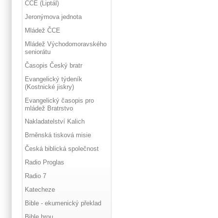
ČCE (Liptál)
Jeronýmova jednota
Mládež ČCE
Mládež Východomoravského
seniorátu
Časopis Český bratr
Evangelický týdeník
(Kostnické jiskry)
Evangelický časopis pro
mládež Bratrstvo
Nakladatelství Kalich
Brněnská tisková misie
Česká biblická společnost
Radio Proglas
Radio 7
Katecheze
Bible - ekumenický překlad
Bible hrou