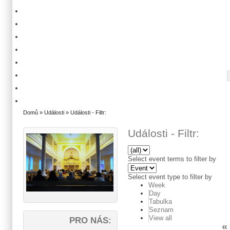
Domů
»
Události
» Události - Filtr:
Události - Filtr:
Select event terms to filter by
Select event type to filter by
Week
Day
Tabulka
Seznam
View all
PRO NÁS:
«