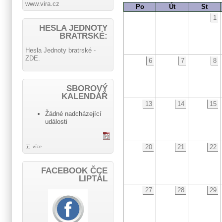
www.vira.cz
Po
Út
St
1
HESLA JEDNOTY
BRATRSKÉ:
Hesla Jednoty bratrské -
ZDE.
6
7
8
SBOROVÝ
KALENDÁŘ
13
14
15
Žádné nadcházející
události
20
21
22
více
FACEBOOK ČCE
LIPTÁL
27
28
29