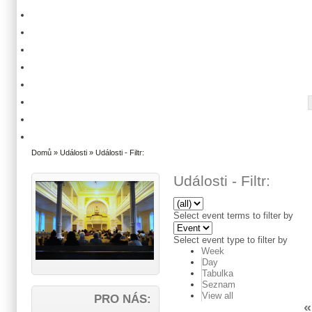
Domů
»
Události
» Události - Filtr:
Události - Filtr:
Select event terms to filter by
Select event type to filter by
Week
Day
Tabulka
Seznam
View all
PRO NÁS:
«