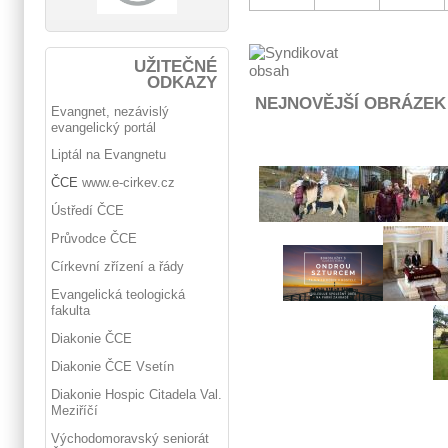
UŽITEČNÉ
ODKAZY
NEJNOVĚJŠÍ OBRÁZEK
Evangnet, nezávislý
evangelický portál
Liptál na Evangnetu
ČCE
www.e-cirkev.cz
Ústředí ČCE
Průvodce ČCE
Církevní zřízení a řády
Evangelická teologická
fakulta
Diakonie ČCE
Diakonie ČCE Vsetín
Diakonie Hospic Citadela Val.
Meziříčí
Východomoravský seniorát