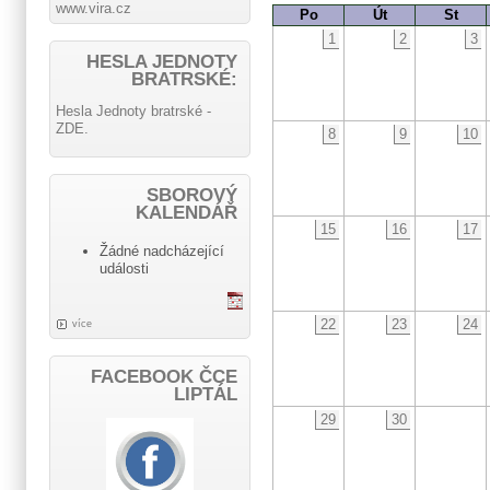
www.vira.cz
Po
Út
St
1
2
3
HESLA JEDNOTY
BRATRSKÉ:
Hesla Jednoty bratrské -
ZDE.
8
9
10
SBOROVÝ
KALENDÁŘ
15
16
17
Žádné nadcházející
události
22
23
24
více
FACEBOOK ČCE
LIPTÁL
29
30