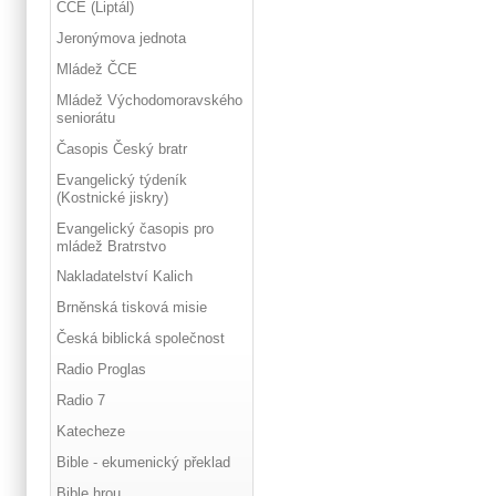
ČCE (Liptál)
Jeronýmova jednota
Mládež ČCE
Mládež Východomoravského
seniorátu
Časopis Český bratr
Evangelický týdeník
(Kostnické jiskry)
Evangelický časopis pro
mládež Bratrstvo
Nakladatelství Kalich
Brněnská tisková misie
Česká biblická společnost
Radio Proglas
Radio 7
Katecheze
Bible - ekumenický překlad
Bible hrou