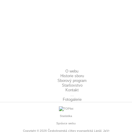
O webu
Historie sboru
Sborový program
Staršovstvo
Kontakt
...
Fotogalerie
Statistika
Správce webu
Copyright © 2026
Českobratrská církev evangelická Liptál
. JaVr