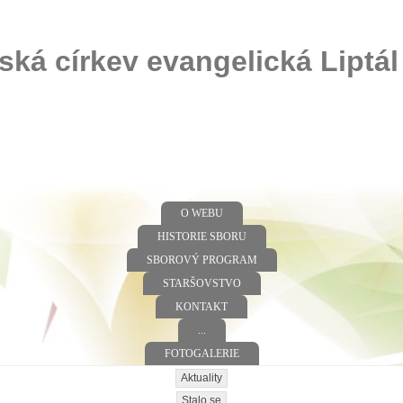
ská církev evangelická Liptál
O WEBU
HISTORIE SBORU
SBOROVÝ PROGRAM
STARŠOVSTVO
KONTAKT
...
FOTOGALERIE
Aktuality
Stalo se