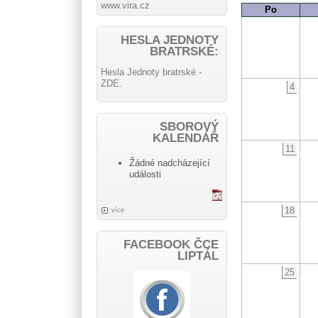
www.vira.cz
Po
HESLA JEDNOTY
BRATRSKÉ:
Hesla Jednoty bratrské -
ZDE.
4
SBOROVÝ
KALENDÁŘ
11
Žádné nadcházející
události
18
více
FACEBOOK ČCE
LIPTÁL
25