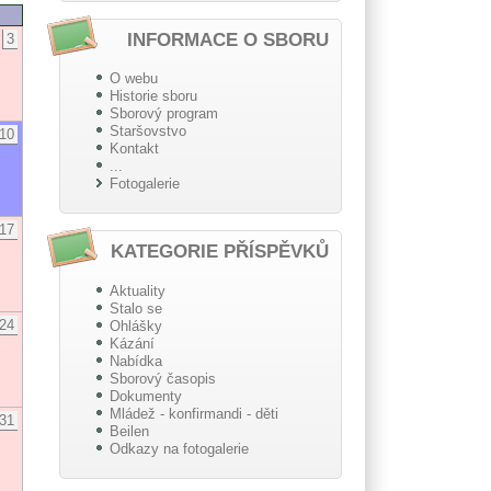
INFORMACE O SBORU
3
O webu
Historie sboru
Sborový program
Staršovstvo
10
Kontakt
...
Fotogalerie
17
KATEGORIE PŘÍSPĚVKŮ
Aktuality
Stalo se
24
Ohlášky
Kázání
Nabídka
Sborový časopis
Dokumenty
Mládež - konfirmandi - děti
31
Beilen
Odkazy na fotogalerie