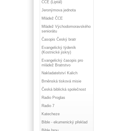
ČCE (Liptál)
Jeronýmova jednota
Mládež ČCE
Mládež Východomoravského
seniorátu
Časopis Český bratr
Evangelický týdeník
(Kostnické jiskry)
Evangelický časopis pro
mládež Bratrstvo
Nakladatelství Kalich
Brněnská tisková misie
Česká biblická společnost
Radio Proglas
Radio 7
Katecheze
Bible - ekumenický překlad
Bible hrou