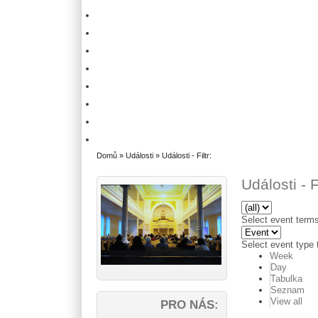
Domů
»
Události
» Události - Filtr:
Události - Fi
Select event terms 
Select event type t
Week
Day
Tabulka
Seznam
View all
PRO NÁS: