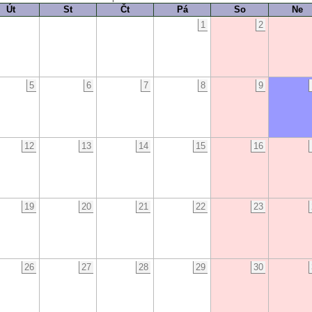
Út
St
Čt
Pá
So
Ne
1
2
5
6
7
8
9
12
13
14
15
16
19
20
21
22
23
26
27
28
29
30