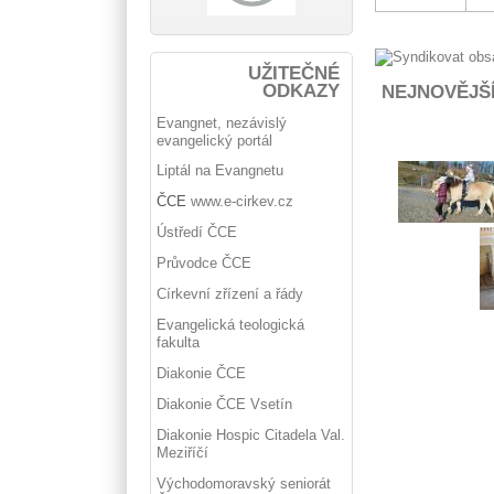
UŽITEČNÉ
ODKAZY
NEJNOVĚJŠ
Evangnet, nezávislý
evangelický portál
Liptál na Evangnetu
ČCE
www.e-cirkev.cz
Ústředí ČCE
Průvodce ČCE
Církevní zřízení a řády
Evangelická teologická
fakulta
Diakonie ČCE
Diakonie ČCE Vsetín
Diakonie Hospic Citadela Val.
Meziříčí
Východomoravský seniorát